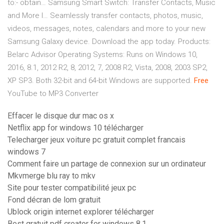
to:- obtain…
Samsung Smart Switch: Transfer Contacts, Music
and More I…
Seamlessly transfer contacts, photos, music,
videos, messages, notes, calendars and more to your new
Samsung Galaxy device. Download the app today.
Products:
Belarc Advisor
Operating Systems: Runs on Windows 10,
2016, 8.1, 2012 R2, 8, 2012, 7, 2008 R2, Vista, 2008, 2003 SP2,
XP SP3. Both 32-bit and 64-bit Windows are supported.
Free
YouTube to MP3 Converter
Effacer le disque dur mac os x
Netflix app for windows 10 télécharger
Telecharger jeux voiture pc gratuit complet francais
windows 7
Comment faire un partage de connexion sur un ordinateur
Mkvmerge blu ray to mkv
Site pour tester compatibilité jeux pc
Fond décran de lom gratuit
Ublock origin internet explorer télécharger
Best gratuit pdf creator for windows 8.1