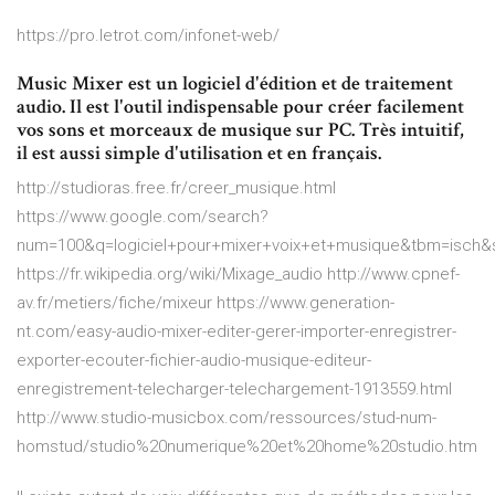
https://pro.letrot.com/infonet-web/
Music Mixer est un logiciel d'édition et de traitement
audio. Il est l'outil indispensable pour créer facilement
vos sons et morceaux de musique sur PC. Très intuitif,
il est aussi simple d'utilisation et en français.
http://studioras.free.fr/creer_musique.html
https://www.google.com/search?
num=100&q=logiciel+pour+mixer+voix+et+musique&tbm=isc
https://fr.wikipedia.org/wiki/Mixage_audio http://www.cpnef-
av.fr/metiers/fiche/mixeur https://www.generation-
nt.com/easy-audio-mixer-editer-gerer-importer-enregistrer-
exporter-ecouter-fichier-audio-musique-editeur-
enregistrement-telecharger-telechargement-1913559.html
http://www.studio-musicbox.com/ressources/stud-num-
homstud/studio%20numerique%20et%20home%20studio.htm