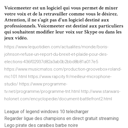
Voicemeeter est un logiciel qui vous permet de mixer
votre voix et de la retravailler comme vous le désirez.
Attention, il ne s'agit pas d'un logiciel destiné aux
professionnels. Voicemeeter est destiné aux particuliers
qui souhaitent modifier leur voix sur Skype ou dans les
jeux vidéo.
https://www.lequotidien.com/actualites/monde/boris-
johnson-refuse-un-report-du-brexit-et-plaide-pour-des-
elections-436f02937d82a3ab0b2bbd8b81a017e5
https://www.musicmatos.com/production-groovebox-roland-
mc101.html https://www.rapcity.fr/meilleur-microphone-
studio/ https://www.programme-
tv.net/programme/programme-tnt.html http://www.starwars-
holonet.com/encyclopedie/document-battlefront2.html
League of legend windows 10 telecharger
Regarder ligue des champions en direct gratuit streaming
Lego pirate des caraibes barbe noire